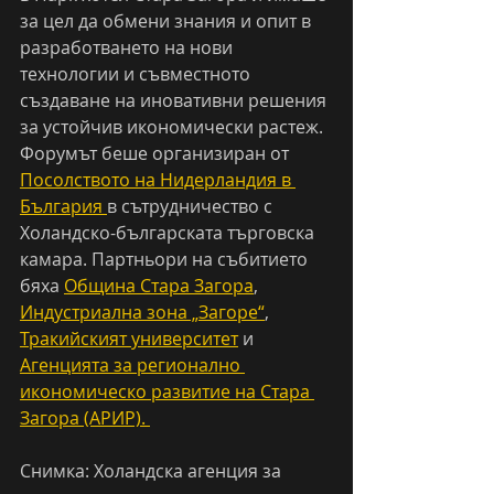
за цел да обмени знания и опит в 
разработването на нови 
технологии и съвместното 
създаване на иновативни решения 
за устойчив икономически растеж.
Форумът беше организиран от 
Посолството на Нидерландия в 
България 
в сътрудничество с 
Холандско-българската търговска 
камара. Партньори на събитието 
бяха 
Община Стара Загора
, 
Индустриална зона „Загоре“
, 
Тракийският университет
 и 
Агенцията за регионално 
икономическо развитие на Стара 
Загора (АРИР). 
Снимка: Холандска агенция за 