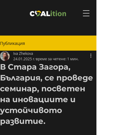
Публикация
Iva Zhekova
24.01.2025 г.
време за четене: 1 мин.
В Стара Загора,
България, се проведе
семинар, посветен
на иновациите и
устойчивото
развитие.