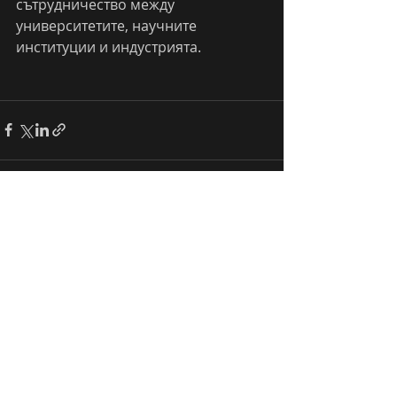
сътрудничество между 
университетите, научните 
институции и индустрията.
Последни публикации
Виж всички