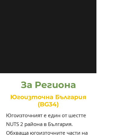
За Региона
Югоизточна България
(BG34)
Югоизточният е един от шестте
NUTS 2 района в България.
Обхваща югоизточните части на