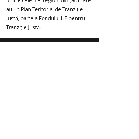
dintre cele trei regiuni din țară care
au un Plan Teritorial de Tranziție
Justă, parte a Fondului UE pentru
Tranziție Justă.